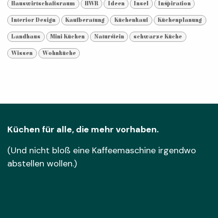
Hauswirtschaftsraum
HWR
Ideen
Insel
Inspiration
Interior Design
Kaufberatung
Küchenkauf
Küchenplanung
Landhaus
Mini-Küchen
Naturstein
schwarze Küche
Wissen
Wohnküche
Küchen für alle, die mehr vorhaben.
(Und nicht bloß eine Kaffeemaschine irgendwo
abstellen wollen.)