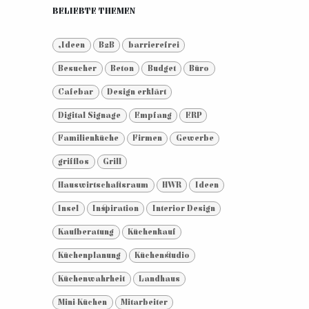
BELIEBTE THEMEN
,Ideen
B2B
barrierefrei
Besucher
Beton
Budget
Büro
Cafebar
Design erklärt
Digital Signage
Empfang
ERP
Familienküche
Firmen
Gewerbe
grifflos
Grill
Hauswirtschaftsraum
HWR
Ideen
Insel
Inspiration
Interior Design
Kaufberatung
Küchenkauf
Küchenplanung
Küchenstudio
Küchenwahrheit
Landhaus
Mini-Küchen
Mitarbeiter