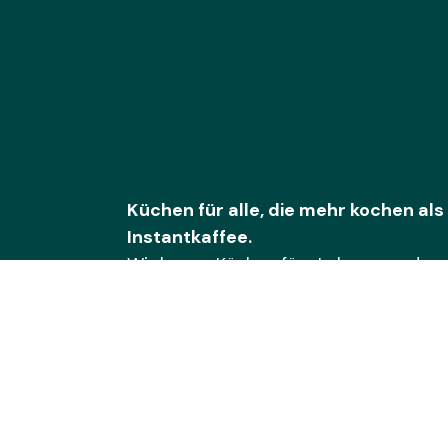
Küchen für alle, die mehr kochen als
Instantkaffee.
Wir bauen Küchen fürs Leben – und auc
Für Chefs, Chaoten, Kreative.
Für kleine Teams mit großem Hunger.
Und für alle, die wissen:
Zwischen Ka
und Kühlschrank passieren die best
Ob Zuhause oder im Büro – wir liefer
Küchenlösungen mit Konzept.