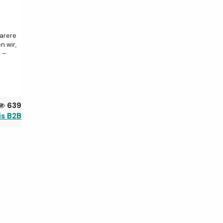
larere
n wir,
 –
639
is B2B