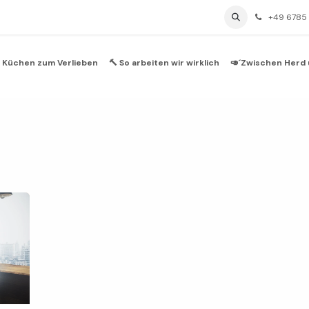
Über uns
BLOG / Magazin
Impressum
+49 6785
 Küchen zum Verlieben
🔨 So arbeiten wir wirklich
🥑´Zwischen Herd 