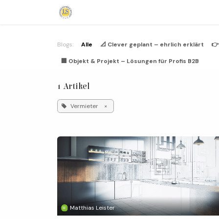
Zum Inhalt springen
Home
Küchen
Branchen / B2B
Blogs:
Alle
📐 Clever geplant – ehrlich erklärt
👉
🏢 Objekt & Projekt – Lösungen für Profis B2B
1 Artikel
Vermieter
×
Matthias Leister