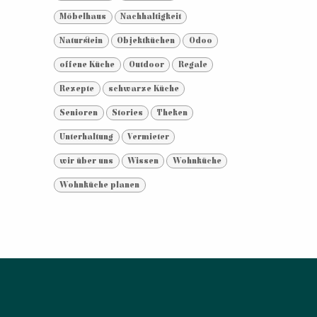
Möbelhaus
Nachhaltigkeit
Naturstein
Objektküchen
Odoo
offene Küche
Outdoor
Regale
Rezepte
schwarze Küche
Senioren
Stories
Theken
Unterhaltung
Vermieter
wir über uns
Wissen
Wohnküche
Wohnküche planen