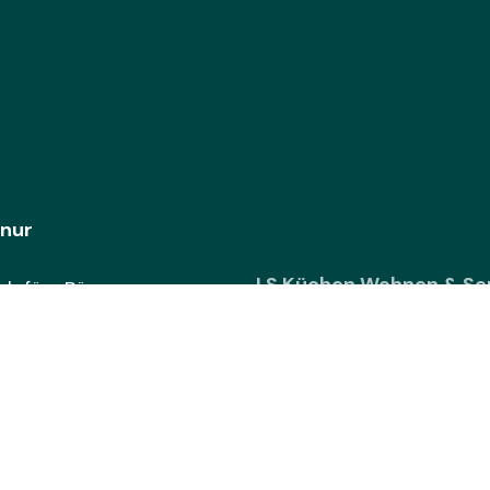
 nur
LS Küchen Wohnen & Se
h fürs Büro.
Hauptstr. 28
55743 Gerach
ffeemaschine
en Ideen.
n
+49 6785 9289590
office@ls-kuechen.co