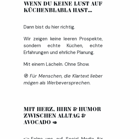
WENN DU KEINE LUST AUF
KÜCHENBLABLA HAST… ​
Dann bist du hier richtig.
Wir zeigen keine leeren Prospekte,
sondern echte Küchen, echte
Erfahrungen und ehrliche Planung.
Mit einem Lächeln. Ohne Show.
🧭
Für Menschen, die Klartext lieber
mögen als Werbeversprechen.
MIT HERZ, HIRN & HUMOR
ZWISCHEN ALLTAG &
AVOCADO
🥑