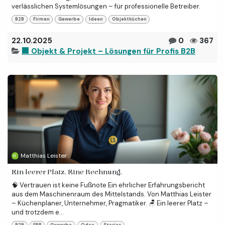
verlässlichen Systemlösungen – für professionelle Betreiber.
B2B
Firmen
Gewerbe
Ideen
Objektküchen
22.10.2025
0
367
🏢 Objekt & Projekt – Lösungen für Profis B2B
Matthias Leister
Ein leerer Platz. Eine Rechnung.
🧠 Vertrauen ist keine Fußnote Ein ehrlicher Erfahrungsbericht
aus dem Maschinenraum des Mittelstands. Von Matthias Leister
– Küchenplaner, Unternehmer, Pragmatiker. 🪑 Ein leerer Platz –
und trotzdem e...
B2B
ERP
Gewerbe
Odoo
Stories