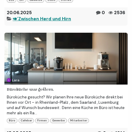
20.06.2025
0
2536
🥑´Zwischen Herd und Hirn
Lara
Büroküche war gestern.
Büroküche gesucht? Wir planen Ihre neue Büroküche direkt bei
Ihnen vor Ort – in Rheinland-Pfalz , dem Saarland , Luxemburg
und auf Wunsch bundesweit . Denn eine Küche im Büro ist heute
mehr als ein Ra...
Büro
Cafebar
Firmen
Gewerbe
Mitarbeiter