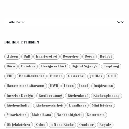
BELIEBTE THEMEN
,Ideen
B2B
barrierefrei
Besucher
Beton
Budget
Büro
Cafebar
Design erklärt
Digital Signage
Empfang
ERP
Familienküche
Firmen
Gewerbe
grifflos
Grill
Hauswirtschaftsraum
HWR
Ideen
Insel
Inspiration
Interior Design
Kaufberatung
Küchenkauf
Küchenplanung
Küchenstudio
Küchenwahrheit
Landhaus
Mini-Küchen
Mitarbeiter
Möbelhaus
Nachhaltigkeit
Naturstein
Objektküchen
Odoo
offene Küche
Outdoor
Regale