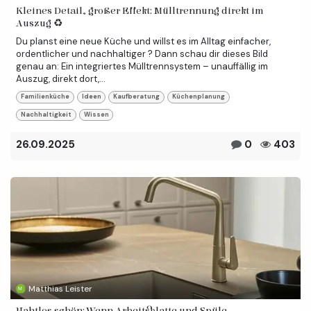
Kleines Detail, großer Effekt: Mülltrennung direkt im
Auszug ♻️
Du planst eine neue Küche und willst es im Alltag einfacher,
ordentlicher und nachhaltiger ? Dann schau dir dieses Bild
genau an: Ein integriertes Mülltrennsystem – unauffällig im
Auszug, direkt dort,...
Familienküche
Ideen
Kaufberatung
Küchenplanung
Nachhaltigkeit
Wissen
26.09.2025
0
403
Matthias Leister
Nahtlos schön: Wenn Arbeitsplatte und Spüle