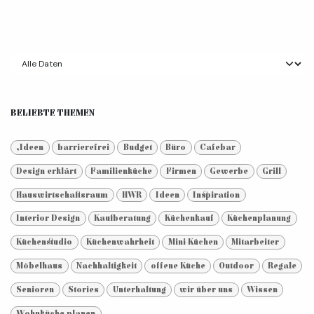
BELIEBTE THEMEN
,Ideen
barrierefrei
Budget
Büro
Cafebar
Design erklärt
Familienküche
Firmen
Gewerbe
Grill
Hauswirtschaftsraum
HWR
Ideen
Inspiration
Interior Design
Kaufberatung
Küchenkauf
Küchenplanung
Küchenstudio
Küchenwahrheit
Mini-Küchen
Mitarbeiter
Möbelhaus
Nachhaltigkeit
offene Küche
Outdoor
Regale
Senioren
Stories
Unterhaltung
wir über uns
Wissen
Wohnküche planen