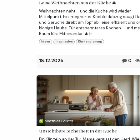
Leise Weihnachten aus der Küche 🎄
Weihnachten naht – und die Küche wird wieder
Mittelpunkt. Ein integrierter Kochfeldabzug saugt D
und Gerüche direkt am Topf ab: leise, effizient und 
klobige Haube. Für entspannteres Kochen – und me
Raum fürs Miteinander. 🎄✨
Ideen
Inspiration
Küchenplanung
18.12.2025
0
Matthias Leister
Unsichtbare Sicherheit in der Küche
Ein Klingeln an der Tür. Mama vergisst den Herd. Wie