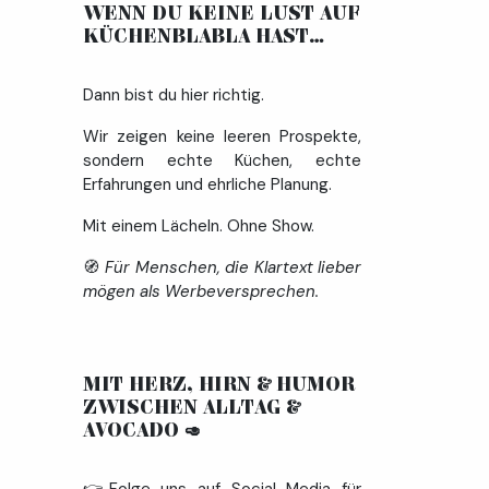
WENN DU KEINE LUST AUF
KÜCHENBLABLA HAST… ​
Dann bist du hier richtig.
Wir zeigen keine leeren Prospekte,
sondern echte Küchen, echte
Erfahrungen und ehrliche Planung.
Mit einem Lächeln. Ohne Show.
🧭
Für Menschen, die Klartext lieber
mögen als Werbeversprechen.
MIT HERZ, HIRN & HUMOR
ZWISCHEN ALLTAG &
AVOCADO
🥑