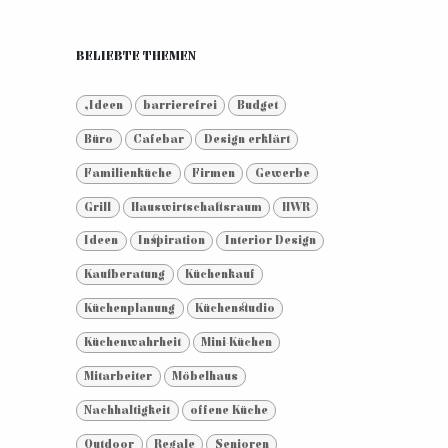
BELIEBTE THEMEN
,Ideen
barrierefrei
Budget
Büro
Cafebar
Design erklärt
Familienküche
Firmen
Gewerbe
Grill
Hauswirtschaftsraum
HWR
Ideen
Inspiration
Interior Design
Kaufberatung
Küchenkauf
Küchenplanung
Küchenstudio
Küchenwahrheit
Mini-Küchen
Mitarbeiter
Möbelhaus
Nachhaltigkeit
offene Küche
Outdoor
Regale
Senioren