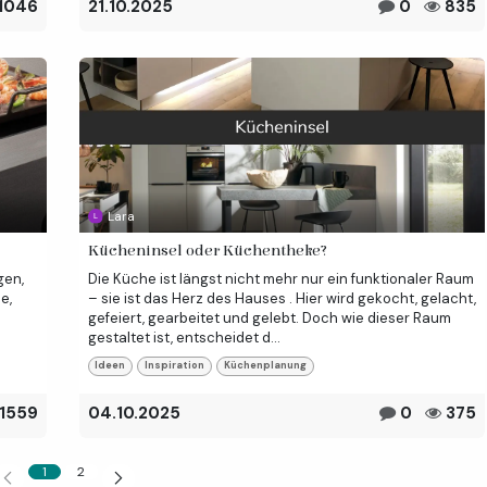
1046
21.10.2025
0
835
Lara
Kücheninsel oder Küchentheke?
gen,
Die Küche ist längst nicht mehr nur ein funktionaler Raum
e,
– sie ist das Herz des Hauses . Hier wird gekocht, gelacht,
gefeiert, gearbeitet und gelebt. Doch wie dieser Raum
gestaltet ist, entscheidet d...
Ideen
Inspiration
Küchenplanung
1559
04.10.2025
0
375
1
2