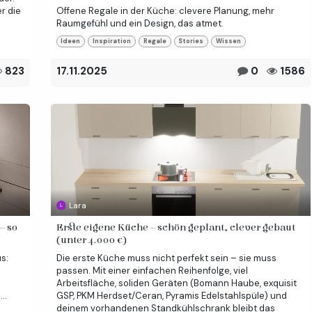
r die
Offene Regale in der Küche: clevere Planung, mehr
Raumgefühl und ein Design, das atmet.
Ideen
Inspiration
Regale
Stories
Wissen
823
17.11.2025
0
1586
Lara
– so
Erste eigene Küche – schön geplant, clever gebaut
(unter 4.000 €)
us:
Die erste Küche muss nicht perfekt sein – sie muss
passen. Mit einer einfachen Reihenfolge, viel
Arbeitsfläche, soliden Geräten (Bomann Haube, exquisit
..
GSP, PKM Herdset/Ceran, Pyramis Edelstahlspüle) und
deinem vorhandenen Standkühlschrank bleibt das