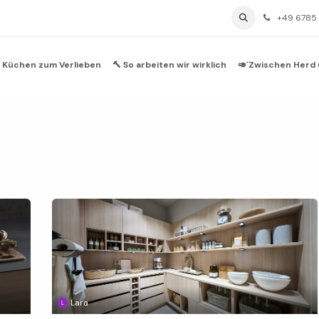
Über uns
BLOG / Magazin
Impressum
+49 6785
 Küchen zum Verlieben
🔨 So arbeiten wir wirklich
🥑´Zwischen Herd 
Lara