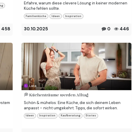
Erfahre, warum diese clevere Lösung in keiner modernen
ng
Küche fehlen sollte.
Familienküche
Ideen
Inspiration
458
30.10.2025
0
446
Lara
💭 Küchenträume werden Alltag
System
Schön & mühelos: Eine Küche, die sich deinem Leben
anpasst – nicht umgekehrt. Tipps, die sofort wirken.
Ideen
Inspiration
Kaufberatung
Stories