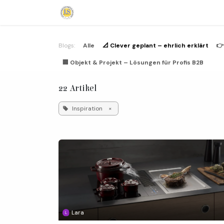
Zum Inhalt springen
Home
Küchen
Branchen / B2B
Blogs:
Alle
📐 Clever geplant – ehrlich erklärt
👉
🏢 Objekt & Projekt – Lösungen für Profis B2B
22 Artikel
Inspiration
×
Lara