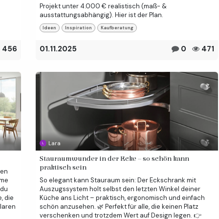
Projekt unter 4.000 € realistisch (maß- &
ausstattungsabhängig). Hier ist der Plan.
Ideen
Inspiration
Kaufberatung
456
01.11.2025
0
471
Lara
Stauraumwunder in der Ecke – so schön kann
praktisch sein
hen
hme
So elegant kann Stauraum sein: Der Eckschrank mit
 du
Auszugssystem holt selbst den letzten Winkel deiner
, die
Küche ans Licht – praktisch, ergonomisch und einfach
laren
schön anzusehen. 🌿 Perfekt für alle, die keinen Platz
verschenken und trotzdem Wert auf Design legen. 👉