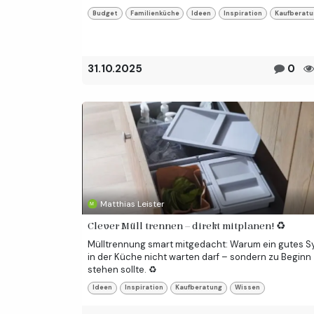
Budget
Familienküche
Ideen
Inspiration
Kaufberatu
31.10.2025
0
Matthias Leister
Clever Müll trennen – direkt mitplanen! ♻️
Mülltrennung smart mitgedacht: Warum ein gutes 
in der Küche nicht warten darf – sondern zu Beginn
stehen sollte. ♻️
Ideen
Inspiration
Kaufberatung
Wissen