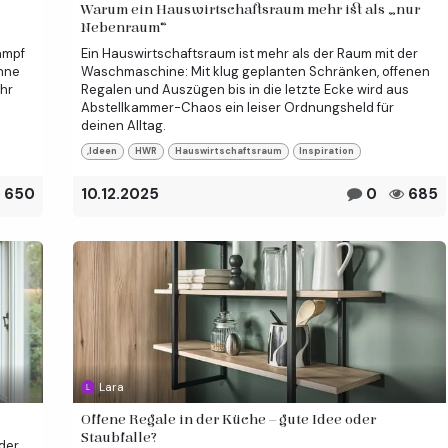
Warum ein Hauswirtschaftsraum mehr ist als „nur
Nebenraum“
ampf
Ein Hauswirtschaftsraum ist mehr als der Raum mit der
ohne
Waschmaschine: Mit klug geplanten Schränken, offenen
hr
Regalen und Auszügen bis in die letzte Ecke wird aus
Abstellkammer-Chaos ein leiser Ordnungsheld für
deinen Alltag.
,Ideen
HWR
Hauswirtschaftsraum
Inspiration
650
10.12.2025
0
685
Lara
Offene Regale in der Küche – gute Idee oder
Staubfalle?
der.