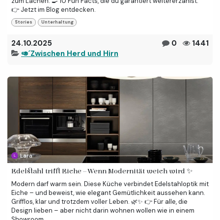
zum Lachen. 🍳 10 Fun Facts, die du garantiert weitererzählst.
👉 Jetzt im Blog entdecken.
Stories
Unterhaltung
24.10.2025
0
1441
🥑´Zwischen Herd und Hirn
Lara
Edelstahl trifft Eiche – Wenn Modernität weich wird ✨
Modern darf warm sein. Diese Küche verbindet Edelstahloptik mit
Eiche – und beweist, wie elegant Gemütlichkeit aussehen kann.
Grifflos, klar und trotzdem voller Leben. 🌿✨ 👉 Für alle, die
Design lieben – aber nicht darin wohnen wollen wie in einem
Showroom.