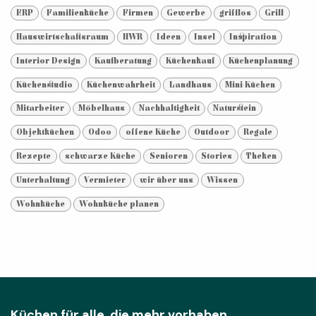
ERP
Familienküche
Firmen
Gewerbe
grifflos
Grill
Hauswirtschaftsraum
HWR
Ideen
Insel
Inspiration
Interior Design
Kaufberatung
Küchenkauf
Küchenplanung
Küchenstudio
Küchenwahrheit
Landhaus
Mini-Küchen
Mitarbeiter
Möbelhaus
Nachhaltigkeit
Naturstein
Objektküchen
Odoo
offene Küche
Outdoor
Regale
Rezepte
schwarze Küche
Senioren
Stories
Theken
Unterhaltung
Vermieter
wir über uns
Wissen
Wohnküche
Wohnküche planen
Küchen für alle, die mehr vorhaben.